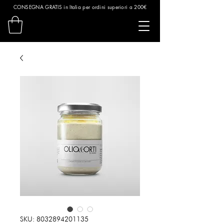
CONSEGNA GRATIS in Italia per ordini superiori a 200€
SKU: 8032894201135