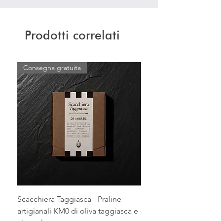
Prodotti correlati
Consegna gratuita
Scacchiera Taggiasca - Praline
Confezione da 6 Olio E
artigianali KM0 di oliva taggiasca e
di Oliva in Bottiglia