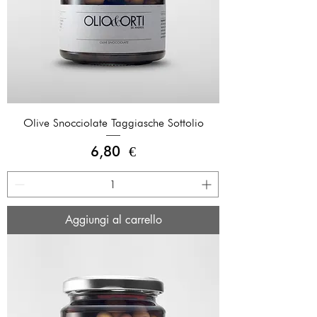
Olive Snocciolate Taggiasche Sottolio
Prezzo
6,80 €
Aggiungi al carrello