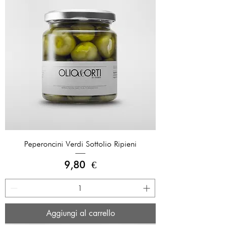
Peperoncini Verdi Sottolio Ripieni
Prezzo
9,80 €
Aggiungi al carrello