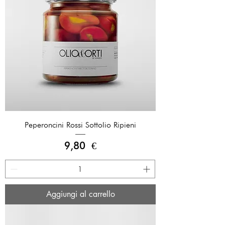
Peperoncini Rossi Sottolio Ripieni
Prezzo
9,80 €
Aggiungi al carrello