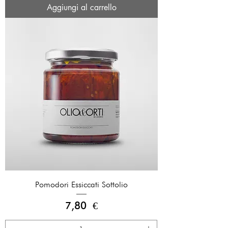
Aggiungi al carrello
Pomodori Essiccati Sottolio
Prezzo
7,80 €