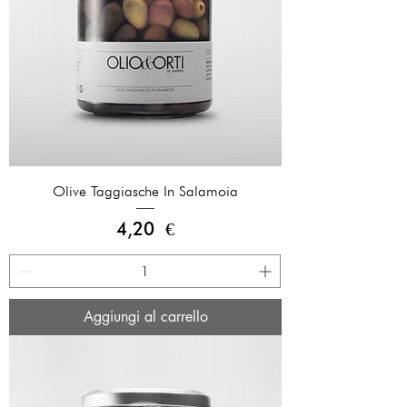
Olive Taggiasche In Salamoia
Prezzo
4,20 €
Aggiungi al carrello