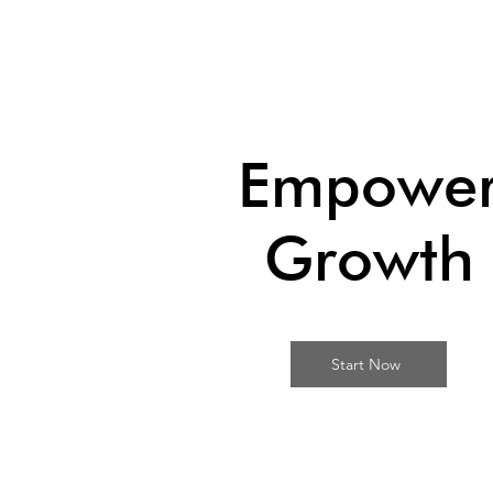
Empowe
Growth
Start Now