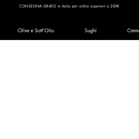
CONSEGNA GRATIS in Italia per ordini superiori a 200€
Olive e Sott'Olio
Sughi
Crem