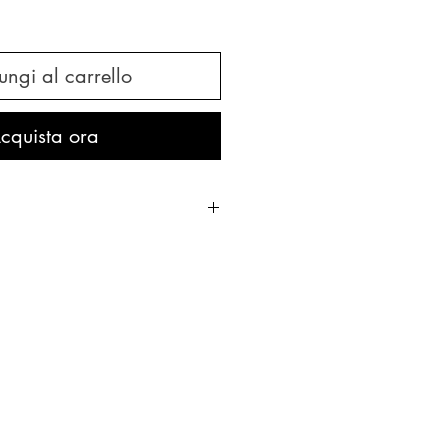
ngi al carrello
cquista ora
CO GENOVESE DOP
oliva, basilico genovese d.o.p. 14%,
teine del latte, panna), Parmigiano
 sale, caglio), aglio. Antiossidante:
ttore di acidità: acido lattico.
a, formaggio (proteine del latte,
rrettore di acidità: acido lattico.