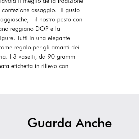
tavola il meglio della tradizione
Senza glutine. 90gr
e confezione assaggio. Il gusto
PATE NERO DI OLIV
 taggiasche, il nostro pesto con
Olive nere in salamoia
giano reggiano DOP e la
sale, aromi naturali. C
Può contenere frammen
ligure. Tutti in una elegante
come regalo per gli amanti dei
uria. I 3 vasetti, da 90 grammi
ta etichetta in rilievo con
Guarda Anche