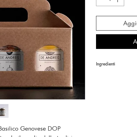
Aggiu
A
Ingredienti
PESTO CON BASILI
Olio extra vergine di 
pinoli, formaggio (pro
Reggiano d.o.p. (latte,
acido ascorbico. Corre
Senza Glutine. 90gr
SALSA DI NOCI
Noci 43%, olio di oliv
on Basilico Genovese DOP
panna), sale, aglio. Co