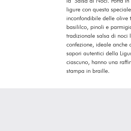
la Salsa di Noci. Porta in 
ligure con questa special
inconfondibile delle olive
basililco, pinoli e parmi
tradizionale salsa di noci 
confezione, ideale anche 
sapori autentici della Lig
ciascuno, hanno una raffina
stampa in braille.