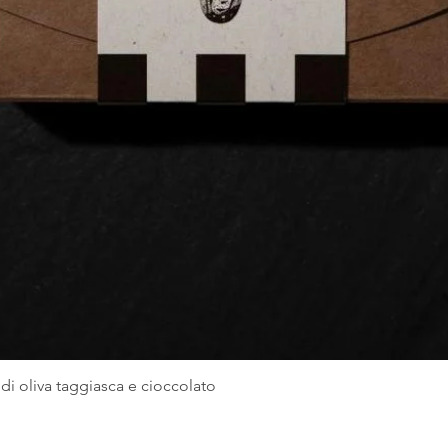
 di oliva taggiasca e cioccolato