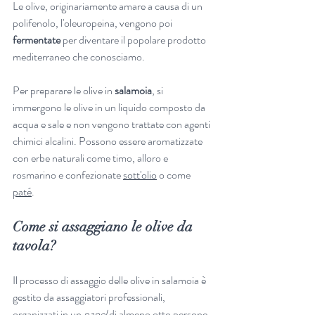
Le olive, originariamente amare a causa di un 
polifenolo, l'oleuropeina, vengono poi 
fermentate 
per diventare il popolare prodotto 
mediterraneo che conosciamo.
Per preparare le olive in 
salamoia
, si 
immergono le olive in un liquido composto da 
acqua e sale e non vengono trattate con agenti 
chimici alcalini. Possono essere aromatizzate 
con erbe naturali come timo, alloro e 
rosmarino e confezionate 
sott'olio
 o come 
paté
. 
Come si assaggiano le olive da 
tavola?
Il processo di assaggio delle olive in salamoia è 
gestito da assaggiatori professionali, 
organizzati in un 
panel 
di almeno otto persone, 