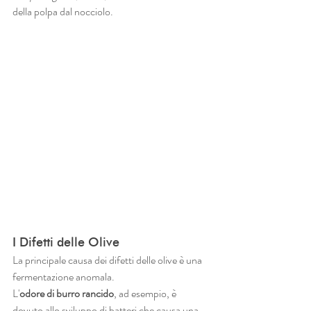
della polpa dal nocciolo.
I Difetti delle Olive
La principale causa dei difetti delle olive è una 
fermentazione anomala. 
L'
odore di burro rancido
, ad esempio, è 
dovuto allo sviluppo di batteri che causa una 