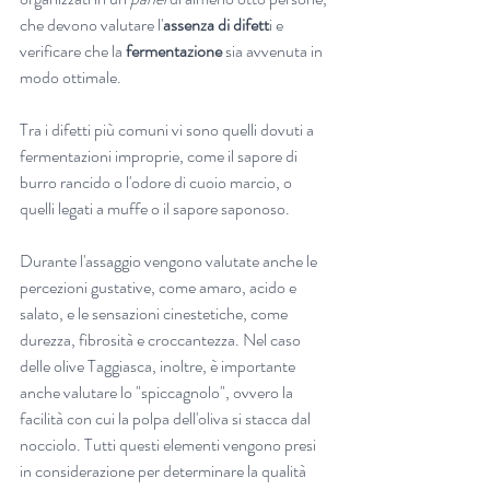
che devono valutare l'
assenza di difett
i e 
verificare che la 
fermentazione 
sia avvenuta in 
modo ottimale. 
Tra i difetti più comuni vi sono quelli dovuti a 
fermentazioni improprie, come il sapore di 
burro rancido o l'odore di cuoio marcio, o 
quelli legati a muffe o il sapore saponoso. 
Durante l'assaggio vengono valutate anche le 
percezioni gustative, come amaro, acido e 
salato, e le sensazioni cinestetiche, come 
durezza, fibrosità e croccantezza. Nel caso 
delle olive Taggiasca, inoltre, è importante 
anche valutare lo "spiccagnolo", ovvero la 
facilità con cui la polpa dell'oliva si stacca dal 
nocciolo. Tutti questi elementi vengono presi 
in considerazione per determinare la qualità 