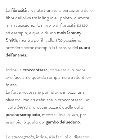
La 
fibrosità 
si valuta tramite la percezione delle 
fibre dell'oliva tra la lingua e il palato, durante 
la masticazione.  Un livello di fibrosità 
basso
, 
ad esempio, è quella di una
 mela Granny 
Smith
, mentre per il livello 
alto 
possiamo 
prendere come esempio la fibrosità del 
cuore 
dell'ananas
. 
Infine, la 
croccantezza
, correlata al rumore 
che facciamo quando rompiamo tra i denti un 
frutto.
La forza necessaria per ridurre in pezzi una 
oliva tra i molari definisce la croccantezza: un 
livello 
basso 
di croccantezza è quella delle 
pesche sciroppate
, mentre il livello 
alto
, per 
esempio, è quello del 
gambo del sedano
.
Lo 
spiccagnolo
, infine, è la facilità di distacco 