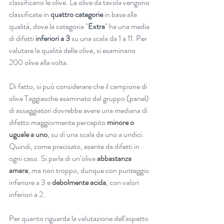
classificano le olive. Le olive da tavola vengono 
classificate in 
quattro categorie
 in base alla 
qualità, dove la categoria "
Extra
" ha una media 
di difetti 
inferiori a 3
 su una scala da 1 a 11. Per 
valutare la qualità delle olive, si esaminano 
200 olive alla volta. 
Di fatto, si può considerare che il campione di 
olive Taggiasche esaminato dal gruppo (panel) 
di assaggiatori dovrebbe avere una mediana di 
difetto maggiormente percepito 
minore o 
uguale a uno
, su di una scala da uno a undici. 
Quindi, come precisato, esente da difetti in 
ogni caso. Si parla di un’oliva 
abbastanza 
amara
, ma non troppo, dunque con punteggio 
inferiore a 3 e 
debolmente acida
, con valori 
inferiori a 2.
Per quanto riguarda la valutazione dell'
aspetto 